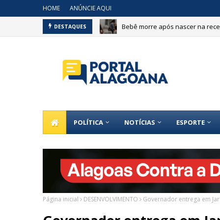
HOME
ANÚNCIE AQUI
Bebê morre após nascer na recep
DESTAQUES
MDB oficializa candidaturas em 
POLÍTICA
NOTÍCIAS
ESPORTE
Página inicial
DESENVOLVIMENTO
Governador entrega em Jar