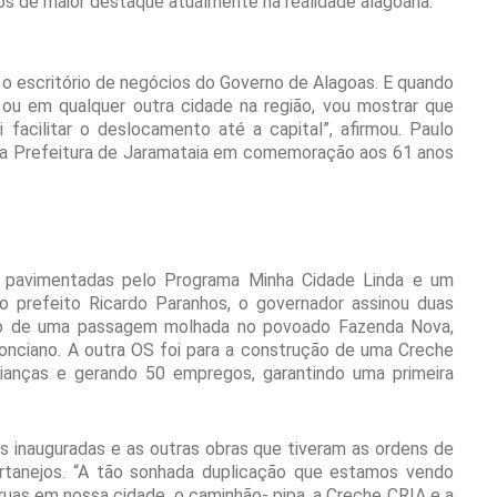
os de maior destaque atualmente na realidade alagoana.
o escritório de negócios do Governo de Alagoas. E quando
 ou em qualquer outra cidade na região, vou mostrar que
 facilitar o deslocamento até a capital”, afirmou. Paulo
da Prefeitura de Jaramataia em comemoração aos 61 anos
 pavimentadas pelo Programa Minha Cidade Linda e um
o prefeito Ricardo Paranhos, o governador assinou duas
ão de uma passagem molhada no povoado Fazenda Nova,
Ponciano. A outra OS foi para a construção de uma Creche
rianças e gerando 50 empregos, garantindo uma primeira
s inauguradas e as outras obras que tiveram as ordens de
ertanejos. “A tão sonhada duplicação que estamos vendo
ruas em nossa cidade, o caminhão- pipa, a Creche CRIA e a