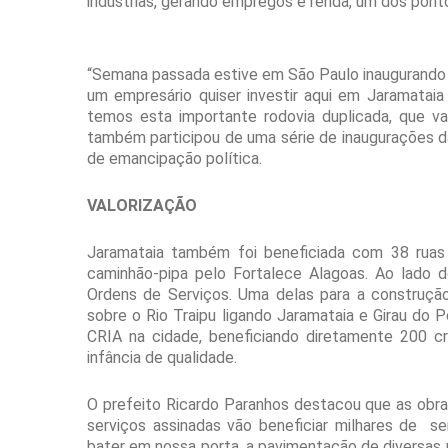
indústrias, gerando empregos e renda, um dos pont
“Semana passada estive em São Paulo inaugurando 
um empresário quiser investir aqui em Jaramataia
temos esta importante rodovia duplicada, que vai
também participou de uma série de inaugurações 
de emancipação política.
VALORIZAÇÃO
Jaramataia também foi beneficiada com 38 ruas
caminhão-pipa pelo Fortalece Alagoas. Ao lado d
Ordens de Serviços. Uma delas para a construç
sobre o Rio Traipu ligando Jaramataia e Girau do 
CRIA na cidade, beneficiando diretamente 200 c
infância de qualidade.
O prefeito Ricardo Paranhos destacou que as obra
serviços assinadas vão beneficiar milhares de s
bater em nossa porta, a pavimentação de diversas 