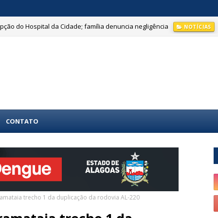
ção do Hospital da Cidade; família denuncia negligência
NOTÍCIAS
convenção estadual nesta quarta
POLÍTICA
CONTATO
amataia trecho 1 da duplicação da rodovia AL-220