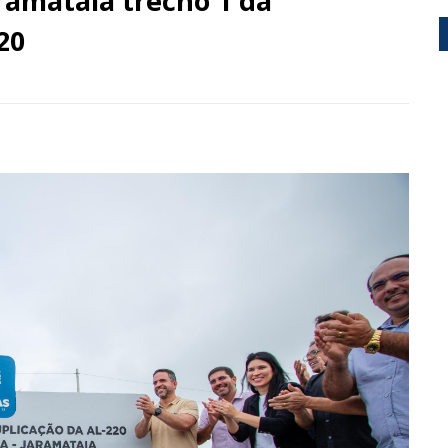
amataia trecho 1 da
20