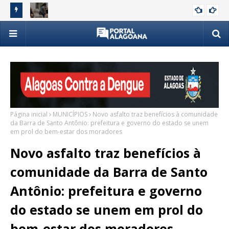
m cenário
Bebê morre após nascer na recepção do Hospital da
MDB
NOTÍCIAS
Cidade; família denuncia negligência
qu
Página inicial
MUNICÍPIOS
Novo asfalto traz benefícios à comunidade
da Barra de Santo Antônio: prefeitura e governo do estado se unem
em prol do bem-estar dos moradores
Novo asfalto traz benefícios à
comunidade da Barra de Santo
Antônio: prefeitura e governo
do estado se unem em prol do
bem-estar dos moradores