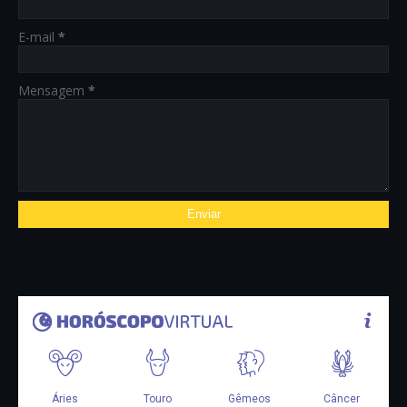
E-mail
*
Mensagem
*