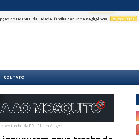
ção do Hospital da Cidade; família denuncia negligência
NOTÍCIAS
CONTATO
m novo trecho da BR-101, em Alagoas