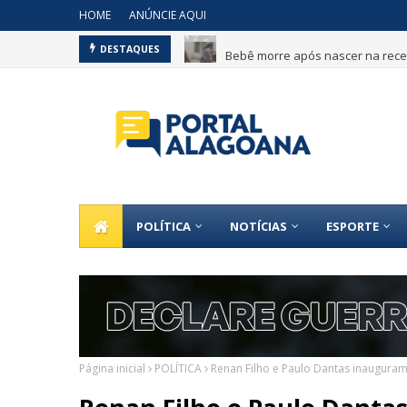
HOME
ANÚNCIE AQUI
Bebê morre após nascer na recep
DESTAQUES
POLÍTICA
NOTÍCIAS
ESPORTE
Página inicial
POLÍTICA
Renan Filho e Paulo Dantas inaugura