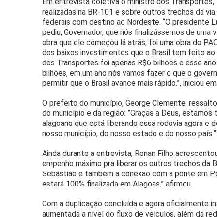
Em entrevista coletiva o ministro dos Transportes,
realizadas na BR-101 e sobre outros trechos da vi
federais com destino ao Nordeste. “O presidente L
pediu, Governador, que nós finalizássemos de uma 
obra que ele começou lá atrás, foi uma obra do PAC
dos baixos investimentos que o Brasil tem feito ao 
dos Transportes foi apenas R$6 bilhões e esse ano
bilhões, em um ano nós vamos fazer o que o govern
permitir que o Brasil avance mais rápido.”, iniciou em
O prefeito do município, George Clemente, ressalt
do município e da região: ”Graças a Deus, estamos te
alagoano que está liberando essa rodovia agora e 
nosso município, do nosso estado e do nosso país.”
Ainda durante a entrevista, Renan Filho acrescen
empenho máximo pra liberar os outros trechos da B
Sebastião e também a conexão com a ponte em Port
estará 100% finalizada em Alagoas.” afirmou.
Com a duplicação concluída e agora oficialmente in
aumentada a nível do fluxo de veículos, além da r