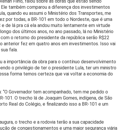
 Renan Filho, falou sobre as obras que estão sendo
a. Ele também comparou a diferença dos investimentos
ula, quando eu assumi o Ministério dos Transportes, me
vez por todas, a BR-101 em todo o Nordeste, que é uma
 e de lá pra cá ela andou muito lentamente em virtude
longo dos últimos anos, no ano passado, lá no Ministério
 com o retorno do presidente da república serão R$22
o anterior fez em quatro anos em investimentos. Isso vai
 sua fala.
ou a importância da obra para o contínuo desenvolvimento
ndo o privilégio de ter o presidente Lula, ter um ministro
dessa forma temos certeza que vai voltar a economia do
tou: “O Governador tem acompanhado, tem me pedido o
R-101. O trecho lá de Joaquim Gomes, indígena, de São
o Real do Colégio, e finalizando isso a BR-101 e um
augura, o trecho e a rodovia terão a sua capacidade
edução de congestionamentos e uma maior segurança viária