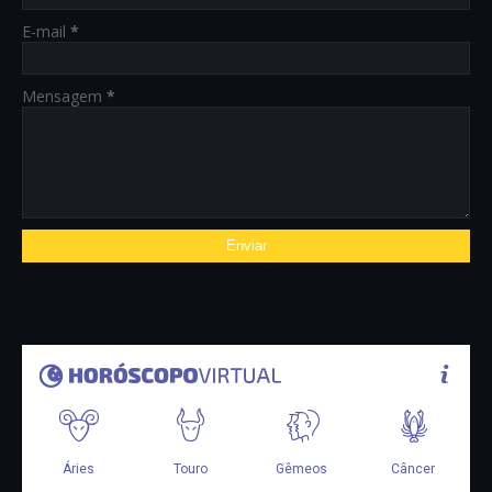
E-mail
*
Mensagem
*