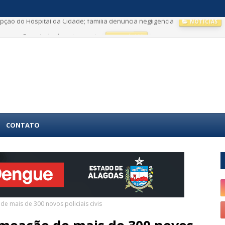
ção do Hospital da Cidade; família denuncia negligência
NOTÍCIAS
convenção estadual nesta quarta
POLÍTICA
CONTATO
e mais de 300 novos policiais civis