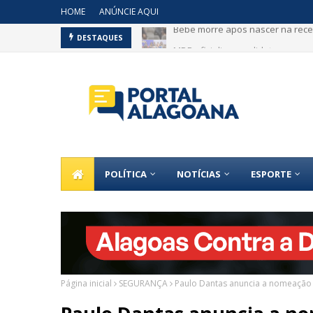
HOME
ANÚNCIE AQUI
Bebê morre após nascer na recep
MDB oficializa candidaturas em 
DESTAQUES
POLÍTICA
NOTÍCIAS
ESPORTE
Página inicial
SEGURANÇA
Paulo Dantas anuncia a nomeação d