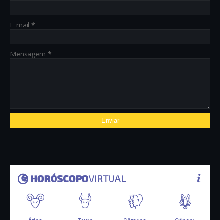
E-mail
*
Mensagem
*