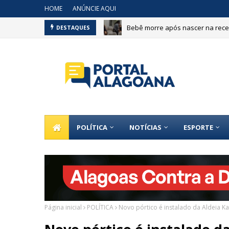
HOME
ANÚNCIE AQUI
Bebê morre após nascer na recep
DESTAQUES
POLÍTICA
NOTÍCIAS
ESPORTE
Página inicial
POLÍTICA
Novo pórtico é instalado da Aldeia Ka