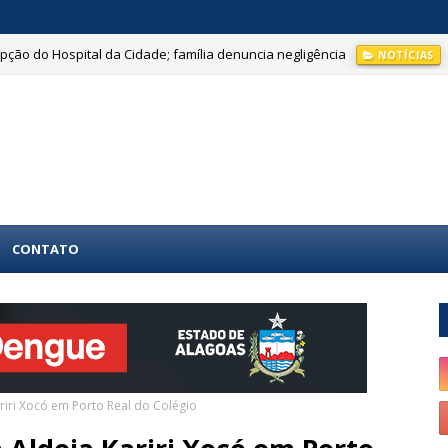
ção do Hospital da Cidade; família denuncia negligência
NOTÍCIAS
CONTATO
riri Xocó em Porto Real do Colégio