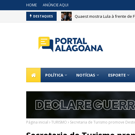
HOME
ANÚNCIE AQUI
Quaest mostra Lula à frente de 
DESTAQUES
Bebê morre após nascer na recep
POLÍTICA
NOTÍCIAS
ESPORTE
Página inicial
TURISMO
Secretaria de Turismo promove Desti