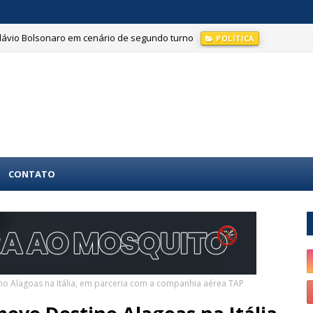
Flávio Bolsonaro em cenário de segundo turno
POLÍTICA
ção do Hospital da Cidade; família denuncia negligência
NOTÍCIAS
CONTATO
no Alagoas na Itália, em parceria com a companhia aérea TAP