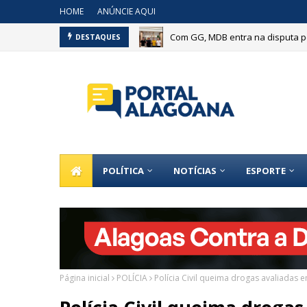
HOME
ANÚNCIE AQUI
Com GG, MDB entra na disputa pe
DESTAQUES
POLÍTICA
NOTÍCIAS
ESPORTE
Página inicial
POLÍCIA
Polícia Civil queima drogas avaliadas 