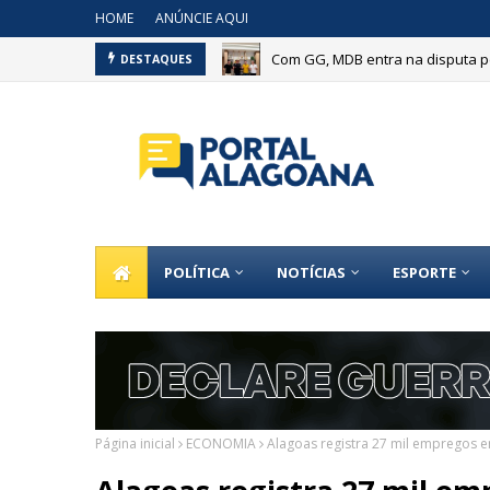
HOME
ANÚNCIE AQUI
Com GG, MDB entra na disputa pe
DESTAQUES
POLÍTICA
NOTÍCIAS
ESPORTE
Página inicial
ECONOMIA
Alagoas registra 27 mil empregos