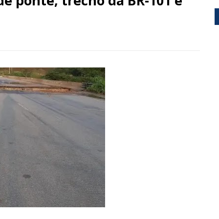
e ponte, trecho da BR-101 é