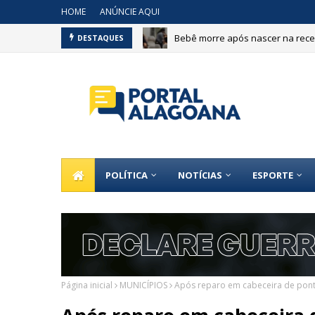
HOME
ANÚNCIE AQUI
Bebê morre após nascer na recep
DESTAQUES
POLÍTICA
NOTÍCIAS
ESPORTE
Página inicial
MUNICÍPIOS
Após reparo em cabeceira de ponte