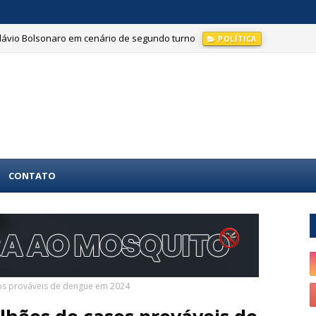
Flávio Bolsonaro em cenário de segundo turno
POLÍTICA
ção do Hospital da Cidade; família denuncia negligência
NOTÍCIAS
CONTATO
asos prováveis de dengue em 2024