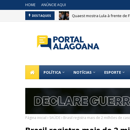
HOME
ANÚNCIE AQUI
Quaest mostra Lula à frente de 
DESTAQUES
Bebê morre após nascer na recep
POLÍTICA
NOTÍCIAS
ESPORTE
Página inicial
SAÚDE
Brasil registra mais de 2 milhões de c