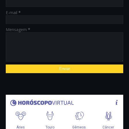
E-mail
*
Mensagem
*