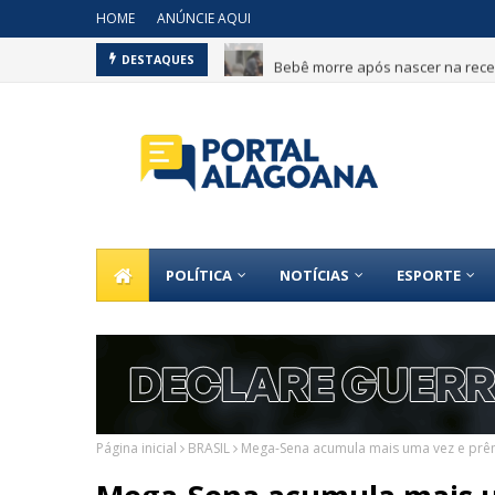
HOME
ANÚNCIE AQUI
Bebê morre após nascer na recep
DESTAQUES
POLÍTICA
NOTÍCIAS
ESPORTE
Página inicial
BRASIL
Mega-Sena acumula mais uma vez e prêm