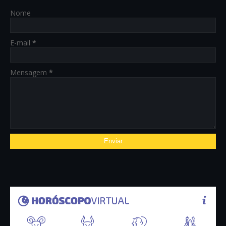
Nome
E-mail
*
Mensagem
*