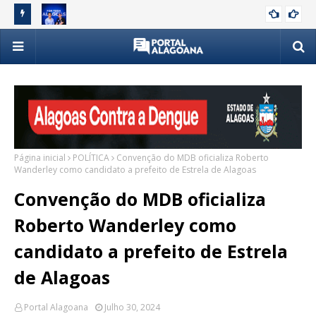
para
Kelmann Vieira confirma insatisfação e expõe desavença
Hos
POLÍTICA
interna no PSDB
Al
Página inicial
POLÍTICA
Convenção do MDB oficializa Roberto
Wanderley como candidato a prefeito de Estrela de Alagoas
Convenção do MDB oficializa
Roberto Wanderley como
candidato a prefeito de Estrela
de Alagoas
Portal Alagoana
Julho 30, 2024