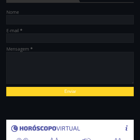
Nome
E-mail
*
Mensagem
*