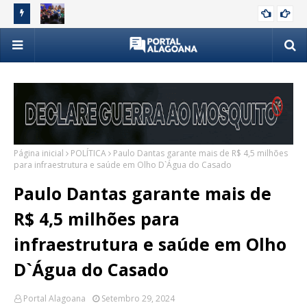
da
MDB oficializa candidaturas em convenção estadual nesta
Com
POLÍTICA
quarta
fed
Página inicial
POLÍTICA
Paulo Dantas garante mais de R$ 4,5 milhões
para infraestrutura e saúde em Olho D`Água do Casado
Paulo Dantas garante mais de
R$ 4,5 milhões para
infraestrutura e saúde em Olho
D`Água do Casado
Portal Alagoana
Setembro 29, 2024