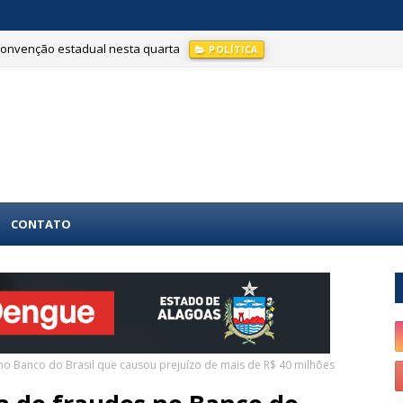
convenção estadual nesta quarta
POLÍTICA
CONTATO
 no Banco do Brasil que causou prejuízo de mais de R$ 40 milhões