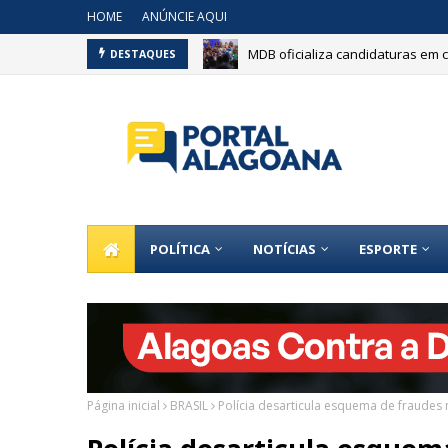
HOME
ANÚNCIE AQUI
MDB oficializa candidaturas em 
DESTAQUES
POLÍTICA
NOTÍCIAS
ESPORTE
Página inicial
BRASIL
Polícia desarticula esquema de fraudes