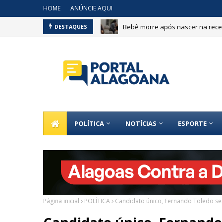
HOME
ANÚNCIE AQUI
Bebê morre após nascer na recep
DESTAQUES
POLÍTICA
NOTÍCIAS
ESPORTE
Página inicial
POLÍTICA
Candidato único, Fernando Toledo ser