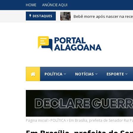
HOME
ANÚNCIE AQUI
Bebê morre após nascer na recep
DESTAQUES
POLÍTICA
NOTÍCIAS
ESPORTE
Página inicial
POLÍTICA
Em Brasília, prefeita de Senador Rui 