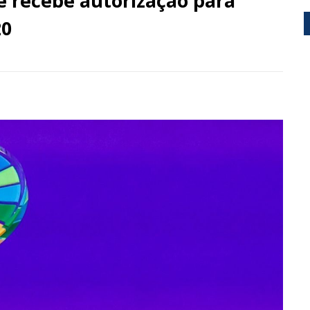
e recebe autorização para
20