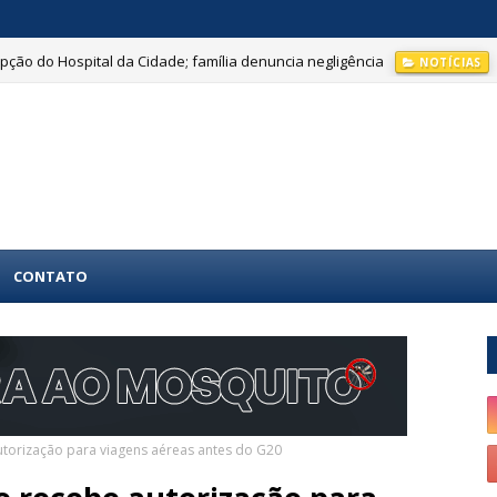
ção do Hospital da Cidade; família denuncia negligência
NOTÍCIAS
CONTATO
utorização para viagens aéreas antes do G20