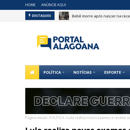
HOME
ANÚNCIE AQUI
Bebê morre após nascer na recep
DESTAQUES
POLÍTICA
NOTÍCIAS
ESPORTE
Página inicial
POLÍTICA
Lula realiza novos exames e recebe a