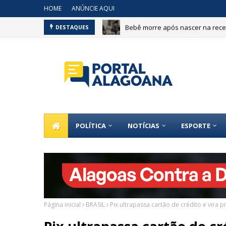
HOME
ANÚNCIE AQUI
Bebê morre após nascer na recep
DESTAQUES
POLÍTICA
NOTÍCIAS
ESPORTE
Página inicial
BRASIL
Pix ultrapassa cartão de crédito e vira