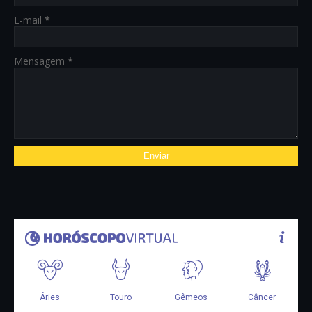
E-mail
*
Mensagem
*