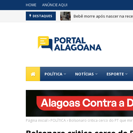
HOME
ANÚNCIE AQUI
Bebê morre após nascer na recep
DESTAQUES
POLÍTICA
NOTÍCIAS
ESPORTE
Página inicial
POLÍTICA
Bolsonaro critica cerco do PT que mi