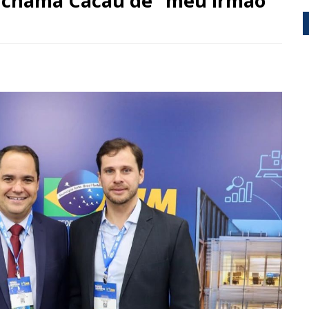
o chama Cacau de “meu irmão”