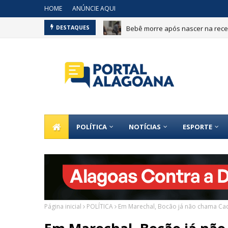
HOME
ANÚNCIE AQUI
Bebê morre após nascer na recep
DESTAQUES
POLÍTICA
NOTÍCIAS
ESPORTE
Página inicial
POLÍTICA
Em Marechal, Bocão já não chama Ca