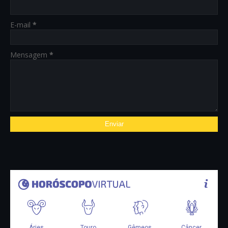
E-mail
*
Mensagem
*