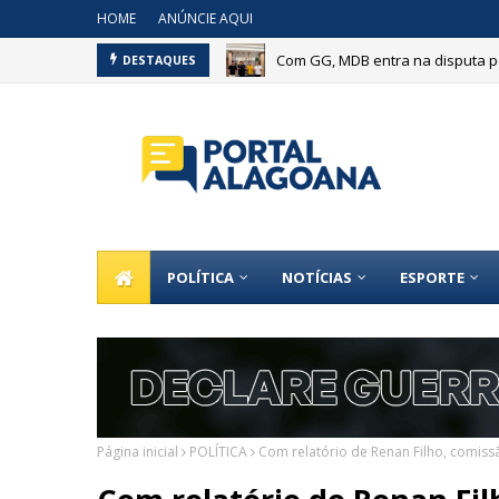
HOME
ANÚNCIE AQUI
Com GG, MDB entra na disputa pe
DESTAQUES
POLÍTICA
NOTÍCIAS
ESPORTE
Página inicial
POLÍTICA
Com relatório de Renan Filho, comis