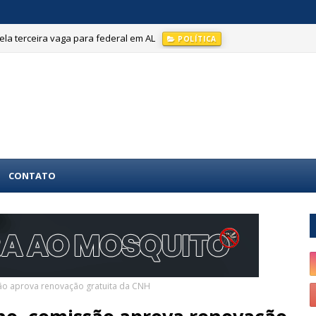
la terceira vaga para federal em AL
POLÍTICA
CONTATO
são aprova renovação gratuita da CNH