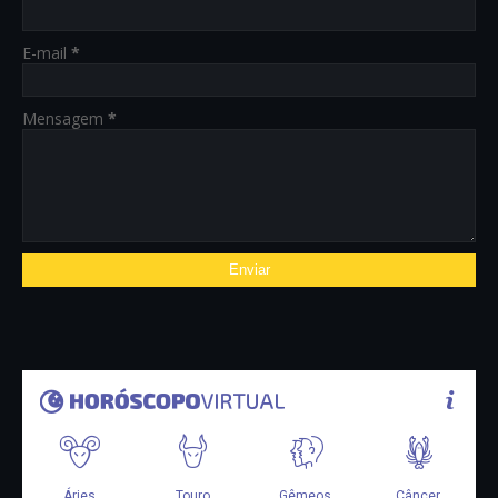
E-mail
*
Mensagem
*